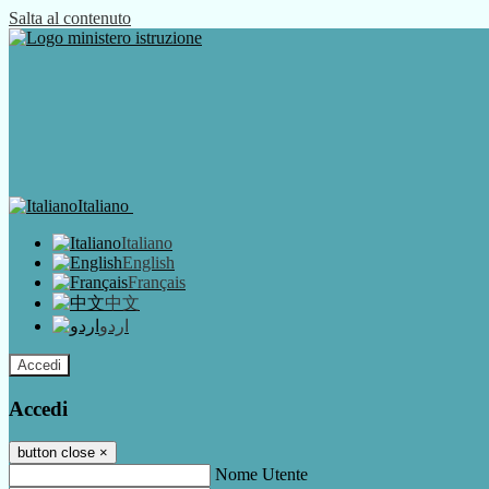
Salta al contenuto
Italiano
Italiano
English
Français
中文
اردو
Accedi
Accedi
button close
×
Nome Utente