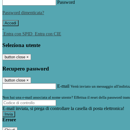
Password
Password dimenticata?
-
Entra con SPID
Entra con CIE
Seleziona utente
button close
×
Recupero password
button close
×
E-mail
Verrà inviato un messaggio all'indirizz
Non hai una e-mail associata al nome utente? Effettua il reset della password tram
E-mail inviata, si prega di controllare la casella di posta elettronica!
Errore