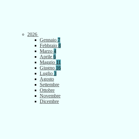
2026
Gennaio
7
Febbraio
8
Marzo
4
Aprile
6
Maggio
11
Giugno
16
Luglio
3
Agosto
Settembre
Ottobre
Novembre
Dicembre